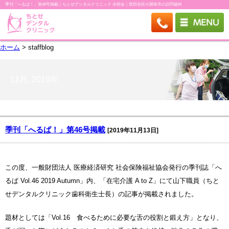
季刊「へるぱ！」第46号掲載｜ちとせデンタルクリニック 永研会｜世田谷区や調布市の訪問歯科
ホーム
> staffblog
11月, 2019年
季刊「へるぱ！」第46号掲載
[2019年11月13日]
この度、一般財団法人 医療経済研究 社会保険福祉協会発行の季刊誌「へ
るぱ Vol.46 2019 Autumn」内、「在宅介護 A to Z」にて山下職員（ちと
せデンタルクリニック歯科衛生士長）の記事が掲載されました。
題材としては「Vol.16 食べるために必要な舌の役割と鍛え方」となり、